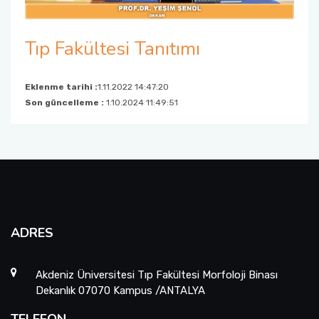
Tıp Fakültesi Dekanlığı Kurullar Gündem Formu
Fakülte Yönetim Kurulu
Tıp Fakültesi Tanıtımı
Ana Bilim Dalı Başkanları
Eklenme tarihi :
1.11.2022 14:47:20
Organizasyon Şemamız
Son güncelleme :
1.10.2024 11:49:51
ADRES
Akdeniz Üniversitesi Tıp Fakültesi Morfoloji Binası
Dekanlık 07070 Kampus /ANTALYA
TELEFON