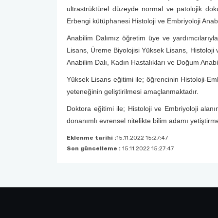
ultrastrüktürel düzeyde normal ve patolojik dok
Fakülte Yönetim Kurulu
Erbengi kütüphanesi Histoloji ve Embriyoloji Anabi
Anabilim Dalımız öğretim üye ve yardımcılarıyla,
Ana Bilim Dalı Başkanları
Lisans, Üreme Biyolojisi Yüksek Lisans, Histoloji 
Anabilim Dalı, Kadın Hastalıkları ve Doğum Anabil
Organizasyon Şemamız
Yüksek Lisans eğitimi ile; öğrencinin Histoloji-Emb
yeteneğinin geliştirilmesi amaçlanmaktadır.
Doktora eğitimi ile; Histoloji ve Embriyoloji ala
donanımlı evrensel nitelikte bilim adamı yetişti
Eklenme tarihi :
15.11.2022 15:27:47
Son güncelleme :
15.11.2022 15:27:47