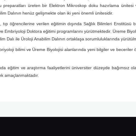
u preparatları üreten bir Elektron Mikroskop doku hazırlama ünitesi 
lim Dalının henüz gelişmekte olan iki yeni önemli ünitesidir.
 tıp öğrencilerine verilen eğitimin dışında Sağlık Bilimleri Enstitüsü 
ve Embriyoloji Doktora eğitimi programlarını yürütmektedir. Üreme Biyolo
im Dalı ile Üroloji Anabilim Dalının ortaklaşa sorumluluklarında yürütül
riyoloji bilimi ve Üreme Biyolojisi alanlarında yeni bilgiler ve becerile
nında eğitim ve araştırma faaliyetlerini üniversiter düzeyde bağımsız ola
rmek amaçlanmaktadır.