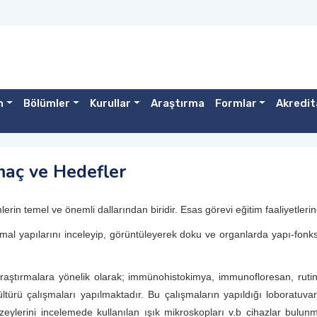
m
Bölümler
Kurullar
Araştırma
Formlar
Akredit
maç ve Hedefler
limlerin temel ve önemli dallarından biridir. Esas görevi eğitim faaliyetl
l yapılarını inceleyip, görüntüleyerek doku ve organlarda yapı-fonksiy
araştırmalara yönelik olarak; immünohistokimya, immunofloresan, rutin 
ltürü çalışmaları yapılmaktadır. Bu çalışmaların yapıldığı loboratuva
eylerini incelemede kullanılan ışık mikroskopları v.b cihazlar bulu