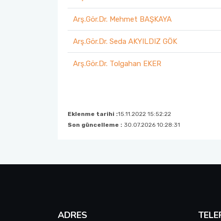
Fakülte Yönetim Kurulu
Arş.Gör.Dr. Mehmet BAŞKAYA
Arş.Gör.Dr. Seda AKYILDIZ GÖK
Ana Bilim Dalı Başkanları
Arş.Gör.Dr. Tolgahan EKER
Organizasyon Şemamız
Eklenme tarihi :
15.11.2022 15:52:22
Son güncelleme :
30.07.2026 10:28:31
ADRES
TELE